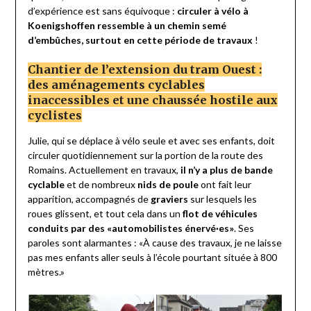
d’expérience est sans équivoque :
circuler à vélo à
Koenigshoffen ressemble à un chemin semé
d’embûches, surtout en cette période de travaux
!
Chantier de l’extension du tram Ouest :
des aménagements cyclables
inaccessibles et une chaussée hostile aux
cyclistes
Julie, qui se déplace à vélo seule et avec ses enfants, doit
circuler quotidiennement sur la portion de la route des
Romains. Actuellement en travaux,
il n’y a plus de bande
cyclable
et de nombreux
nids de poule
ont fait leur
apparition, accompagnés de
graviers
sur lesquels les
roues glissent, et tout cela dans un
flot de véhicules
conduits par des «automobilistes énervé
·
es»
. Ses
paroles sont alarmantes : «À cause des travaux, je ne laisse
pas mes enfants aller seuls à l’école pourtant située à 800
mètres.»