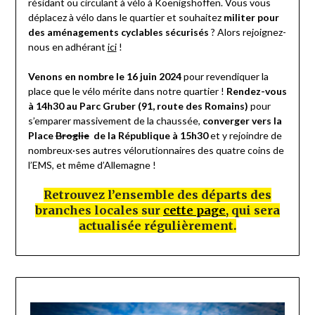
résidant ou circulant à vélo à Koenigshoffen. Vous vous
déplacez à vélo dans le quartier et souhaitez
militer pour
des aménagements cyclables sécurisés
? Alors rejoignez-
nous en adhérant
ici
!
Venons en nombre le 16 juin 2024
pour revendiquer la
place que le vélo mérite dans notre quartier !
Rendez-vous
à 14h30 au Parc Gruber (91, route des Romains)
pour
s’emparer massivement de la chaussée,
converger vers la
Place
Broglie
de la République à 15h30
et y rejoindre de
nombreux·ses autres vélorutionnaires des quatre coins de
l’EMS, et même d’Allemagne !
Retrouvez l’ensemble des départs des
branches locales sur
cette page
, qui sera
actualisée régulièrement.