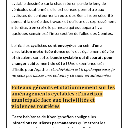
cyclable dessinée sur la chaussée en partie le long de
véhicules stationnés, elle est censée permettre aux
cyclistes de contourner la route des Romains en sécurité
pendant la durée des travaux et qui leur est expressément
interdite, à en croire le panneau qui est apparu il y a
quelques semaines à l’intersection de l’allée des Comtes.
Le hic : les
cyclistes sont envoyé
·
es au sein d’une
circulation motorisée dense
qui y est également déviée
et circulent sur cette
bande cyclable qui disparaît pour
changer subitement de côté
! Une expérience très
difficile pour Agathe :
«La déviation est trop dangereuse, je
ne peux pas laisser mes enfants y circuler en autonomie.»
Poteaux gênants et stationnement sur les
aménagements cyclables : l’inaction
municipale face aux incivilités et
violences routières
Cette habitante de Koenigshoffen souligne
les
infractions routières permanentes
qui mettent les