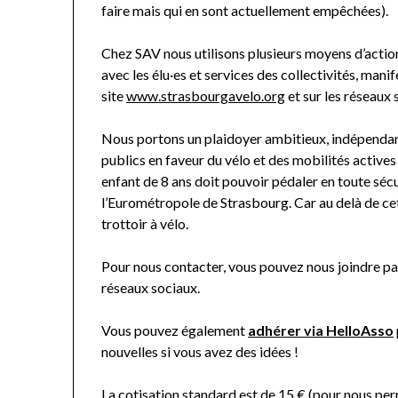
faire mais qui en sont actuellement empêchées).
Chez SAV nous utilisons plusieurs moyens d’action
avec les élu·es et services des collectivités, man
site
www.strasbourgavelo.org
et sur les réseaux 
Nous portons un plaidoyer ambitieux, indépendant 
publics en faveur du vélo et des mobilités actives
enfant de 8 ans doit pouvoir pédaler en toute sécuri
l’Eurométropole de Strasbourg. Car au delà de cette 
trottoir à vélo.
Pour nous contacter, vous pouvez nous joindre pa
réseaux sociaux.
Vous pouvez également
adhérer via HelloAsso
nouvelles si vous avez des idées !
La cotisation standard est de 15 € (pour nous per