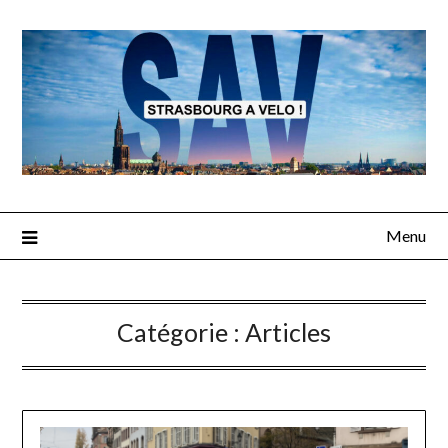
Skip
to
content
Menu
Catégorie :
Articles