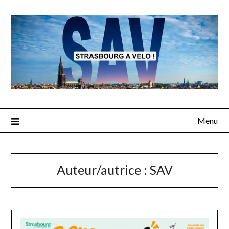
Skip
to
content
Menu
Auteur/autrice :
SAV