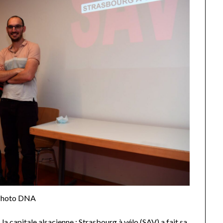
Photo DNA
 la capitale alsacienne :
Strasbourg à vélo
(SAV) a fait sa