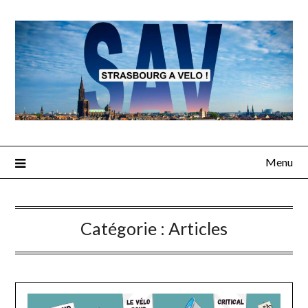
Skip
to
content
Menu
Catégorie :
Articles